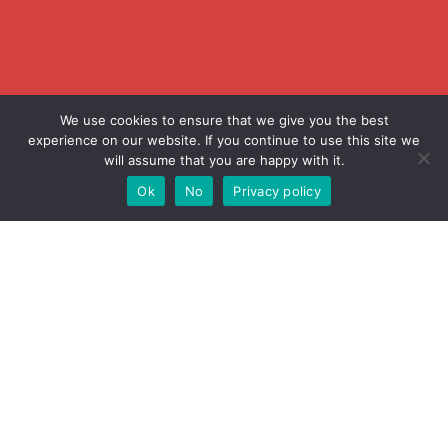
Price
We use cookies to ensure that we give you the best
FAQ
experience on our website. If you continue to use this site we
Blog
will assume that you are happy with it.
Contact Us
Ok
No
Privacy policy
Contact Information
027178124
info@thaiseolinks.com
twitter.com/thaiseolinks
Thaiseo Links
© 2026 Thaiseolinks. All Rights Reserved.