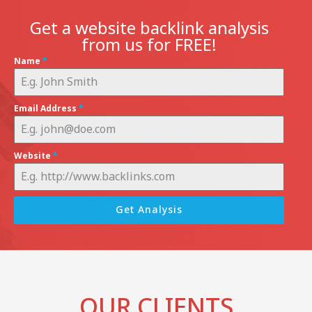
Get a website backlink analysis
from us for FREE!
Name
*
Email Address
*
Website
*
Get Analysis
OUR CLIENTS