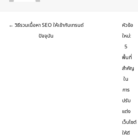
Posts
← วิธีรวมเนื้อหา SEO ให้เข้ากับเทรนด์
หัวข้อ
navigation
ปัจจุบัน
ใหม่:
5
พื้นที่
สำคัญ
ใน
การ
ปรับ
แต่ง
เว็บไซต์
ให้ดี