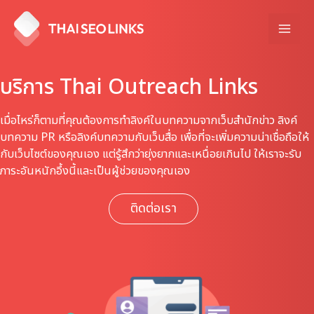
Skip
to
Mai
content
Men
บริการ Thai Outreach Links
เมื่อไหร่ก็ตามที่คุณต้องการทำ
ลิงค์
ใน
บทความจากเว็บสำนักข่าว
ลิงค์
บทความ PR หรือ
ลิงค์บทความกับเว็บสื่อ
เพื่อที่จะเพิ่มความน่าเชื่อถือให้
กับเว็บไซต์ของคุณเอง แต่รู้สึกว่ายุ่งยากและเหนื่อยเกินไป ให้เราจะรับ
ภาระอันหนักอึ้งนี้และเป็นผู้ช่วยของคุณเอง
ติดต่อเรา