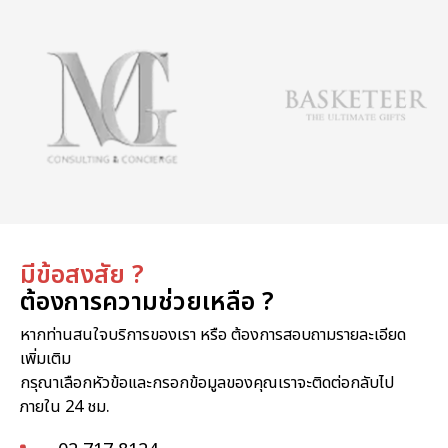
มีข้อสงสัย ?
ต้องการความช่วยเหลือ ?
หากท่านสนใจบริการของเรา หรือ ต้องการสอบถามรายละเอียด
เพิ่มเติม
กรุณาเลือกหัวข้อและกรอกข้อมูลของคุณเราจะติดต่อกลับไป
ภายใน 24 ชม.