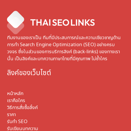
ทีมงานของเราเป็น ทีมที่มีประสบการณ์และความเชียวชาญด้าน
การทำ Search Engine Optimization (SEO) อย่างครบ
วงจร ซึ่งในส่วนของการบริการลิงค์ (back-links) ของทางเรา
นั้น เป็นลิงค์และบทความภาษาไทยที่มีคุณภาพ ไม่ซ้ำใคร
ลิงค์ของเว็บไซต์
หน้าหลัก
เราคือใคร
วิธีการสั่งซื้อลิ้งค์
ราคา
รับทำ SEO
รับเขียนบทความ