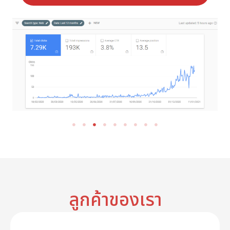
ลูกค้าของเรา