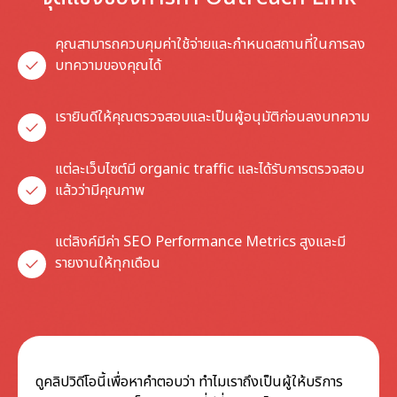
คุณสามารถควบคุมค่าใช้จ่ายและกำหนดสถานที่ในการลง
บทความของคุณได้
เรายินดีให้คุณตรวจสอบและเป็นผู้อนุมัติก่อนลงบทความ
แต่ละเว็บไซต์มี organic traffic และได้รับการตรวจสอบ
แล้วว่ามีคุณภาพ
แต่ลิงค์มีค่า SEO Performance Metrics สูงและมี
รายงานให้ทุกเดือน
ดูคลิปวิดีโอนี้เพื่อหาคำตอบว่า ทำไมเราถึงเป็นผู้ให้บริการ