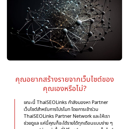
คุณอยากสร้างรายจากเว็บไซต์ของ
คุณเองหรือไม่?
ขณะนี้ ThaiSEOLinks กำลังมอง
หา Partner
เว็บไซต์สำหรับการโปรโมท
โดยการเข้าร่วม
ThaiSEOLinks Partner Network และให้เรา
ช่วยดูแล แค่นี้คุณก็จะได้รายได้ทุกเดือนแบบง่าย ๆ