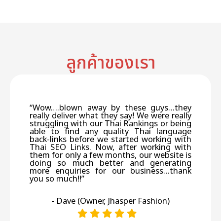
ลูกค้าของเรา
“Wow….blown away by these guys…they
really deliver what they say! We were really
struggling with our Thai Rankings or being
able to find any quality Thai language
back-links before we started working with
Thai SEO Links. Now, after working with
them for only a few months, our website is
doing so much better and generating
more enquiries for our business…thank
you so much!!”
- Dave (Owner, Jhasper Fashion)