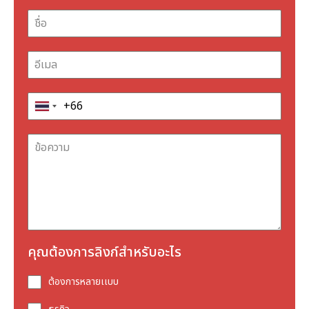
คุณต้องการลิงก์สำหรับอะไร
ต้องการหลายเเบบ