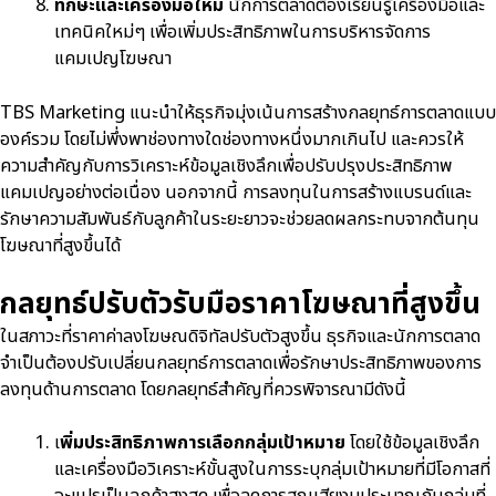
ทักษะและเครื่องมือใหม่
นักการตลาดต้องเรียนรู้เครื่องมือและ
เทคนิคใหม่ๆ เพื่อเพิ่มประสิทธิภาพในการบริหารจัดการ
แคมเปญโฆษณา
TBS Marketing แนะนำให้ธุรกิจมุ่งเน้นการสร้างกลยุทธ์การตลาดแบบ
องค์รวม โดยไม่พึ่งพาช่องทางใดช่องทางหนึ่งมากเกินไป และควรให้
ความสำคัญกับการวิเคราะห์ข้อมูลเชิงลึกเพื่อปรับปรุงประสิทธิภาพ
แคมเปญอย่างต่อเนื่อง นอกจากนี้ การลงทุนในการสร้างแบรนด์และ
รักษาความสัมพันธ์กับลูกค้าในระยะยาวจะช่วยลดผลกระทบจากต้นทุน
โฆษณาที่สูงขึ้นได้
กลยุทธ์ปรับตัวรับมือราคาโฆษณาที่สูงขึ้น
ในสภาวะที่ราคาค่าลงโฆษณดิจิทัลปรับตัวสูงขึ้น ธุรกิจและนักการตลาด
จำเป็นต้องปรับเปลี่ยนกลยุทธ์การตลาดเพื่อรักษาประสิทธิภาพของการ
ลงทุนด้านการตลาด โดยกลยุทธ์สำคัญที่ควรพิจารณามีดังนี้
เ
พิ่มประสิทธิภาพการเลือกกลุ่มเป้าหมาย
โดยใช้ข้อมูลเชิงลึก
และเครื่องมือวิเคราะห์ขั้นสูงในการระบุกลุ่มเป้าหมายที่มีโอกาสที่