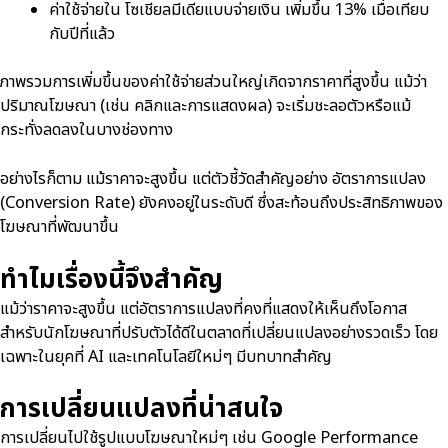
ค่าใช้จ่ายใน โซเชียลมีเดียแบบจ่ายเงิน เพิ่มขึ้น 13% เมื่อเทียบ
กับปีที่แล้ว
ภาพรวมการเพิ่มขึ้นของค่าใช้จ่ายส่วนใหญ่เกิดจากราคาที่สูงขึ้น แม้ว่า
ปริมาณโฆษณา (เช่น คลิกและการแสดงผล) จะเริ่มชะลอตัวหรือแม้
กระทั่งลดลงในบางช่องทาง
อย่างไรก็ตาม แม้ราคาจะสูงขึ้น แต่ตัวชี้วัดสำคัญอย่าง อัตราการแปลง
(Conversion Rate) ยังคงอยู่ในระดับดี ซึ่งสะท้อนถึงประสิทธิภาพของ
โฆษณาที่พัฒนาขึ้น
ทำไมเรื่องนี้จึงสำคัญ
แม้ว่าราคาจะสูงขึ้น แต่อัตราการแปลงที่คงที่แสดงให้เห็นถึงโอกาส
สำหรับนักโฆษณาที่ปรับตัวได้ดีในตลาดที่เปลี่ยนแปลงอย่างรวดเร็ว โดย
เฉพาะในยุคที่ AI และเทคโนโลยีใหม่ๆ มีบทบาทสำคัญ
การเปลี่ยนแปลงที่น่าสนใจ
การเปลี่ยนไปใช้รูปแบบโฆษณาใหม่ๆ เช่น Google Performance