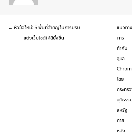
Posts
← หัวข้อใหม่: 5 พื้นที่สำคัญในการปรับ
แนวทา
navigation
แต่งเว็บไซต์ให้ดียิ่งขึ้น
การ
กำกับ
ดูแล
Chrom
โดย
กระทรว
ยุติธรร
สหรัฐ
ภาย
หลัง