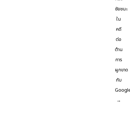
ชัยชนะ
ใน
คดี
ต่อ
ต้าน
การ
ผูกขาด
กับ
Googl
→