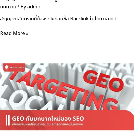
บทความ
/ By
admin
สัญญาณอันตรายที่ต้องระวังก่อนซื้อ Backlink ในไทย ตลาด b
ซื้อ
Read More »
Backlink
ใน
ไทย
ยัง
ไง
ไม่
ให้
พลาด?
เช็ก
6
สัญญาณ
เตือน
ที่
ต้อง