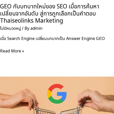
GEO กับบทบาทใหม่ของ SEO เมื่อการค้นหา
รู้
เปลี่ยนจากอันดับ สู่การถูกเลือกเป็นคำตอบ
Thaiseolinks Marketing
ไม่มีหมวดหมู่
/ By
admin
เมื่อ Search Engine เปลี่ยนบทบาทเป็น Answer Engine GEO
GEO
Read More »
กับ
บทบาท
ใหม่
ของ
SEO
เมื่อ
การ
ค้นหา
เปลี่ยน
จาก