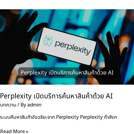
วางแผน
แนวทาง
ทางการ
พัฒนา
Ads
API
สำหรับ
ปี
2025”
Perplexity เปิดบริการค้นหาสินค้าด้วย AI
บทความ
/ By
admin
ระบบค้นหาสินค้าอัจฉริยะจาก Perplexity Perplexity กำลังก
Perplexity
Read More »