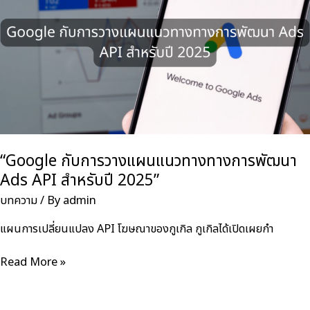
ต้อง
เผชิญ
กับ
การ
ทดสอบ
ครั้ง
ประวัติศาสตร์
ด้าน
การ
แข่งขัน
“Google กับการวางแผนแนวทางทางการพัฒนา
Ads API สำหรับปี 2025”
บทความ
/ By
admin
แผนการเปลี่ยนแปลง API โฆษณาของกูเกิล กูเกิลได้เปิดเผยกำ
“Google
Read More »
กับ
การ