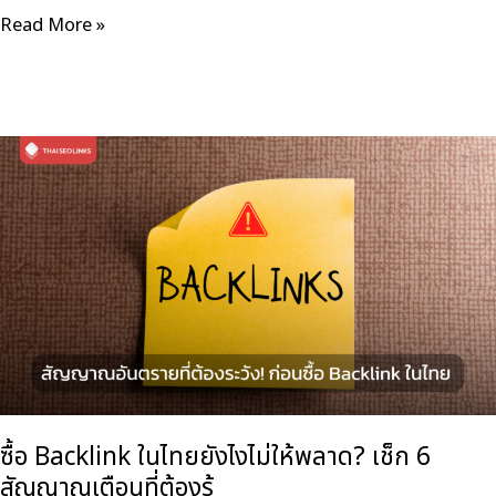
PBN
Read More »
vs
Guest
Post
vs
Outreach
Links
อะไร
ดี
สุด
กับ
SEO
ไทย
ซื้อ Backlink ในไทยยังไงไม่ให้พลาด? เช็ก 6
สัญญาณเตือนที่ต้องรู้