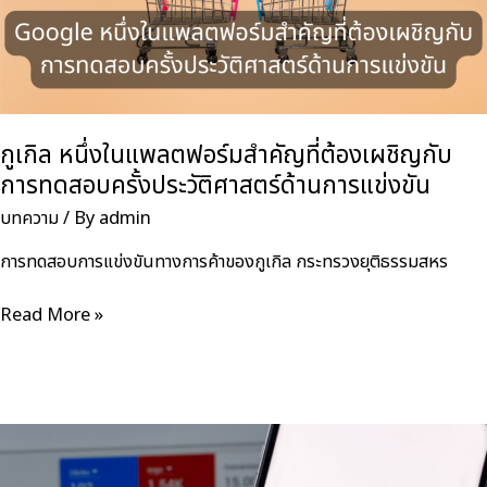
อันดับ
สู่
การ
ถูก
เลือก
เป็น
กูเกิล หนึ่งในแพลตฟอร์มสำคัญที่ต้องเผชิญกับ
คำ
การทดสอบครั้งประวัติศาสตร์ด้านการแข่งขัน
ตอบ
บทความ
/ By
admin
Thaiseolinks
Marketing
การทดสอบการแข่งขันทางการค้าของกูเกิล กระทรวงยุติธรรมสหร
กู
Read More »
เกิล
หนึ่ง
ใน
แพลตฟอร์ม
สำคัญ
ที่