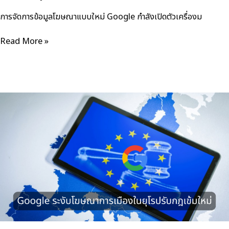
การจัดการข้อมูลโฆษณาแบบใหม่ Google กำลังเปิดตัวเครื่องม
Google
Read More »
เสริม
ความ
สามารถ
ใน
การ
จัดการ
ข้อมูล
สำหรับ
สำนักงาน
โฆษณา