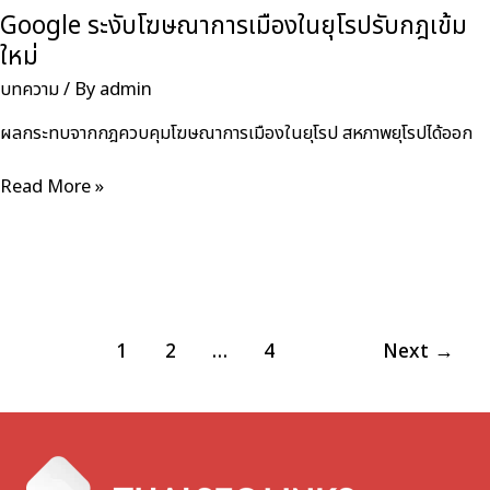
Google ระงับโฆษณาการเมืองในยุโรปรับกฎเข้ม
ใหม่
บทความ
/ By
admin
ผลกระทบจากกฎควบคุมโฆษณาการเมืองในยุโรป สหภาพยุโรปได้ออก
Google
Read More »
ระงับ
โฆษณา
การเมือง
ใน
ยุโรป
รับ
Post
1
2
…
4
Next
→
กฎ
pagination
เข้ม
ใหม่